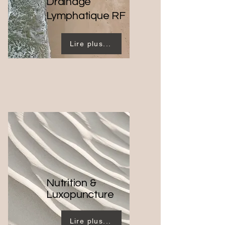
Drainage
Lymphatique RF
Lire plus...
Nutrition &
Luxopuncture
Lire plus...